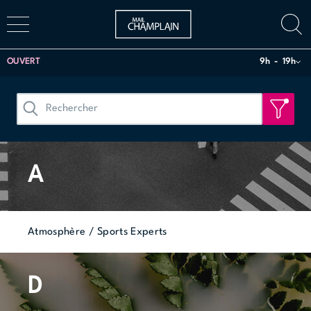
OUVERT
9h
19h
A
Atmosphère / Sports Experts
D