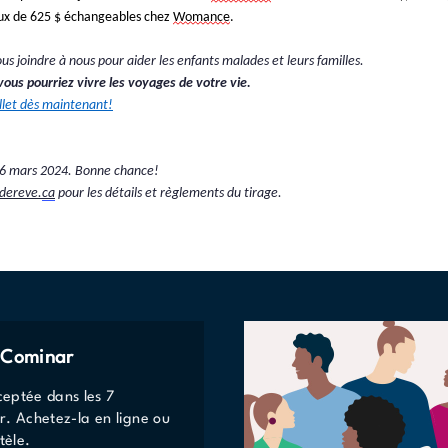
ux de 625 $ échangeables chez 
Womance
.
us joindre à nous pour aider les enfants malades et leurs familles
.
vous pourriez vivre les voyages de votre vie
.
llet dès maintenant!
6
 ma
rs 202
4
. 
Bonne chance!
dereve.
ca
 pour les détails et règlements du tirage.
e Cominar
eptée dans les 7
r. Achetez-la en ligne ou
tèle.