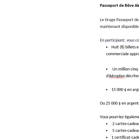
Passeport de Rêve Air
Le tirage Passeport de
maintenant disponible
En participant, vous c
Huit (8) billets
commerciale appro
Un million cinq
d’
Aéroplan
décrites
15 000 $ en arg
Ou 25 000 $ en argent
Vous pourriez égalemen
 2 cartes-cadea
 5 cartes-cadea
1 certificat-cad