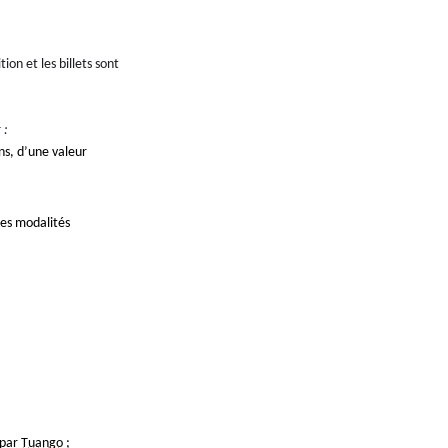
ition et les billets sont 
 :
ns, d’une valeur 
les modalités
par 
Tuango
 ;