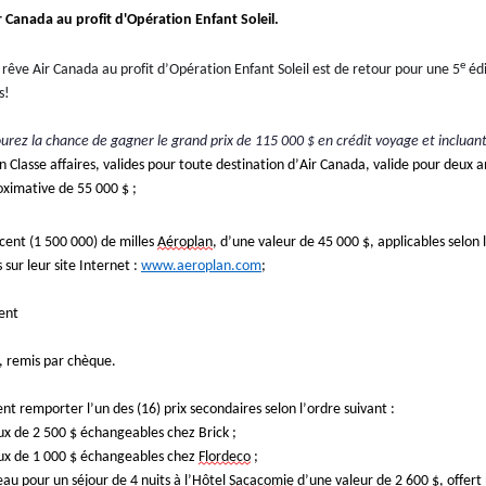
 Canada au profit d'Opération Enfant Soleil
.
e
 rêve Air Canada au profit d’Opération Enfant Soleil est de retour pour une 5
 éd
s!
ourez la chance de gagner le grand prix de 1
15
000
$ en crédit voyage 
et incluant
 en Classe affaires, valides pour toute destination d’Air Canada, valide pour deux a
ximative de 55 000 $ ;
 cent
(1 500 000) de milles
Aéroplan
, d’une valeur de 45 000 $, applicables selon 
 sur leur site Internet :
www.aeroplan.com
;
ent
, remis par chèque
.
t remporter l’un des (16) prix secondaires selon l’ordre suivant : 
ux de 2 500 $ échangeables chez Brick ;
ux de 1 000 $ échangeables chez 
Flordeco
 ;
eau pour un séjour de 4 nuits à l’Hôtel 
Sacacomie
 d’une valeur de 2 600 $, offert 