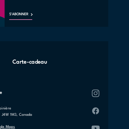
S'ABONNER
Carte-cadeau
re
pinière
C J4W 1M3, Canada
gle Maps