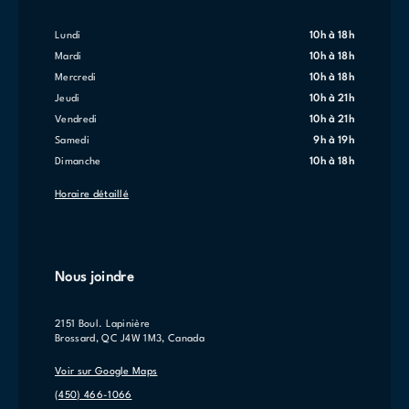
lundi
10h à 18h
mardi
10h à 18h
mercredi
10h à 18h
jeudi
10h à 21h
vendredi
10h à 21h
samedi
9h à 19h
dimanche
10h à 18h
Horaire détaillé
Nous joindre
2151 Boul. Lapinière
Brossard, QC J4W 1M3, Canada
Voir sur Google Maps
(450) 466-1066